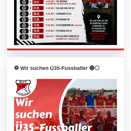
⚽️ Wir suchen Ü35-Fussballer 🔴⚪️