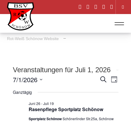
Rot-Weiß Schönow Website
Veranstaltungen für Juli 1, 2026
7/1/2026
Veranstal
Veranst
Suche
Tag
Ansicht
Suche
Datum
Ganztägig
Navigat
wählen.
und
Juni 26
-
Juli 19
Ansichten
Rasenpflege Sportplatz Schönow
Navigatio
Sportplatz Schönow
Schönerlinder Str.25a, Schönow