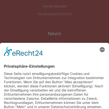
Vereinslieder
Vereinsgeschichte
News
Vereinsnews
Fussball
Volleyball
Gymnastik & Aerobic
Tischtennis
Footvolley
Sonstiges