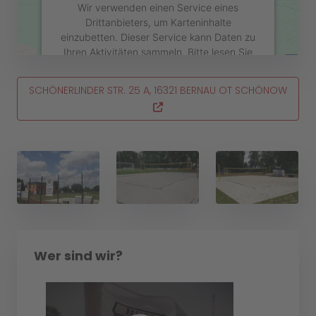
Wir verwenden einen Service eines
Drittanbieters, um Karteninhalte
einzubetten. Dieser Service kann Daten zu
Ihren Aktivitäten sammeln. Bitte lesen Sie
die Details durch und stimmen Sie der
Nutzung des Service zu, um diese Karte
SCHÖNERLINDER STR. 25 A, 16321 BERNAU OT SCHÖNOW
anzuzeigen.
Mehr Informationen
Akzeptieren
powered by
Usercentrics Consent
Management Platform
&
eRecht24
Wer sind wir?