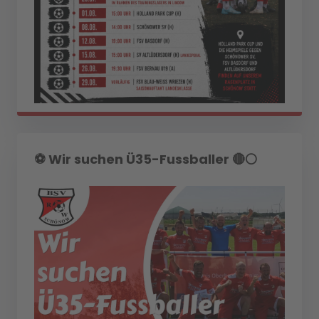
⚽️ Wir suchen Ü35-Fussballer 🔴⚪️