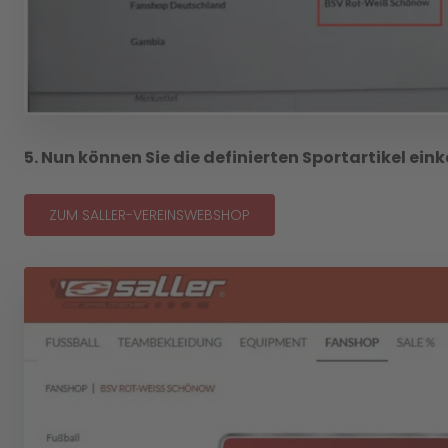
5. Nun können Sie die definierten Sportartikel ein
ZUM SALLER-VEREINSWEBSHOP