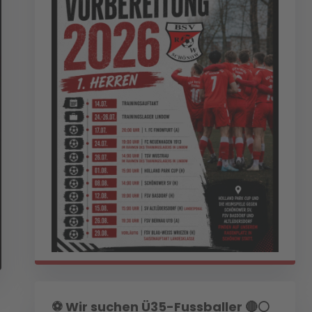
⚽️ Wir suchen Ü35-Fussballer 🔴⚪️