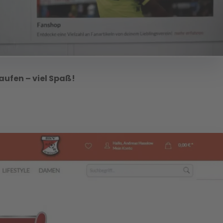
kaufen – viel Spaß!