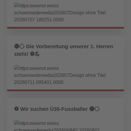
🔴⚪ Die Vorbereitung unserer 1. Herren
steht! ⚽💪
⚽️ Wir suchen Ü35-Fussballer 🔴⚪️