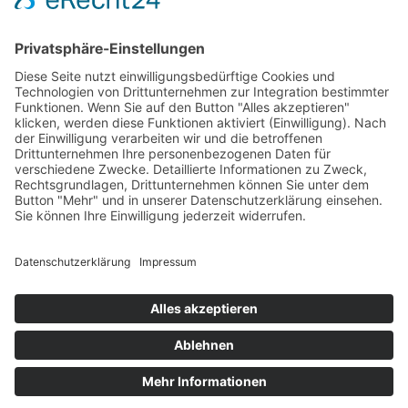
Volleyball
Gymnastik & Aerobic
Tischtennis
Footvolley
Sonstiges
Download-Bereich
Gütesiegel Kinderschutz
Impressum
Datenschutz
Copyright © 2026 by
Rot-Weiß Schönow Website
Designed with
by
revilodesign.de