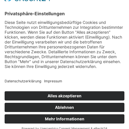
Volleyball
Gymnastik & Aerobic
Tischtennis
Footvolley
Sonstiges
Download-Bereich
Gütesiegel Kinderschutz
Impressum
Datenschutz
Copyright © 2026 by
Rot-Weiß Schönow Website
Designed with
by
revilodesign.de