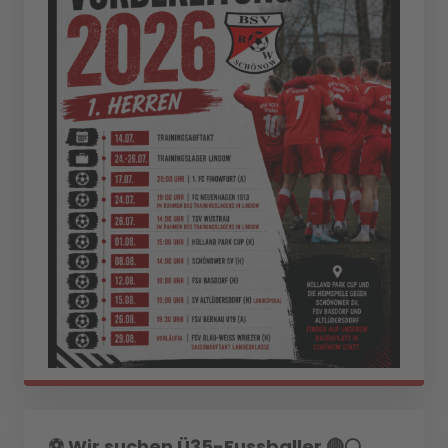
⚽️ Wir suchen Ü35-Fussballer 🔴⚪️