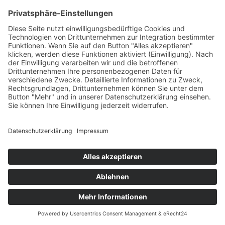
Verein
Verein
Vorstand
Sponsoren