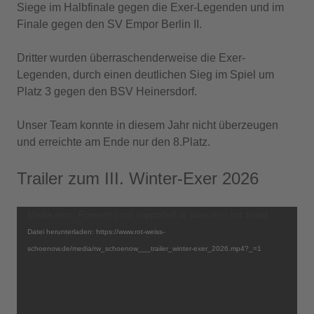
Siege im Halbfinale gegen die Exer-Legenden und im
Finale gegen den SV Empor Berlin II.
Dritter wurden überraschenderweise die Exer-
Legenden, durch einen deutlichen Sieg im Spiel um
Platz 3 gegen den BSV Heinersdorf.
Unser Team konnte in diesem Jahr nicht überzeugen
und erreichte am Ende nur den 8.Platz.
Trailer zum III. Winter-Exer 2026
Video-
Media error: Format(s) not supported or source(s) not found
Player
Datei herunterladen: https://www.rot-weiss-
schoenow.de/media/rw_schoenow___trailer_winter-exer_2026.mp4?_=1