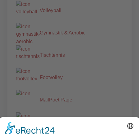
Volleyball
Gymnastik & Aerobic
Tischtennis
Footvolley
MailPoet Page
Veranstaltungen