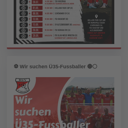
⚽️ Wir suchen Ü35-Fussballer 🔴⚪️