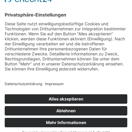
Volleyball
Gymnastik & Aerobic
Tischtennis
Footvolley
Sonstiges
Download-Bereich
Gütesiegel Kinderschutz
Impressum
Datenschutz
Copyright © 2026 by
Designed with
by
revilodesign.de