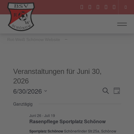
Rot-Weiß Schönow Website
Veranstaltungen für Juni 30,
2026
6/30/2026
Veranstal
Veranst
Suche
Tag
Ansicht
Suche
Datum
Ganztägig
Navigat
wählen.
und
Juni 26
-
Juli 19
Ansichten
Rasenpflege Sportplatz Schönow
Navigatio
Sportplatz Schönow
Schönerlinder Str.25a, Schönow