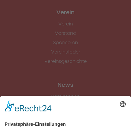
Verein
Verein
Vorstand
Sponsoren
Vereinslieder
Vereinsgeschichte
News
Vereinsnews
Fussball
Volleyball
Gymnastik & Aerobic