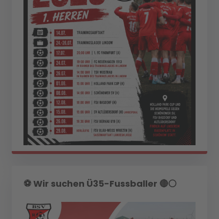
⚽️ Wir suchen Ü35-Fussballer 🔴⚪️