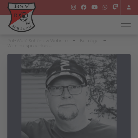
Rot-Weiß Schönow Website
Beiträge
Wir sind sprachlos …