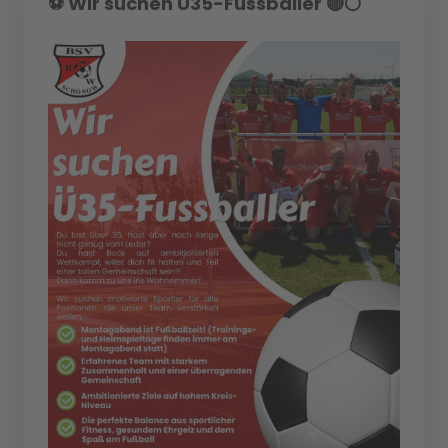
⚽️ Wir suchen Ü35-Fussballer 🔴⚪️