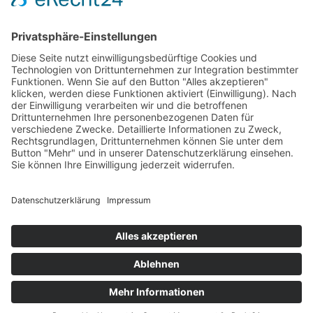
Volleyball
Gymnastik & Aerobic
Tischtennis
Footvolley
Sonstiges
Download-Bereich
Gütesiegel Kinderschutz
Impressum
Datenschutz
Copyright © 2026 by
Rot-Weiß Schönow Website
Designed with
by
revilodesign.de