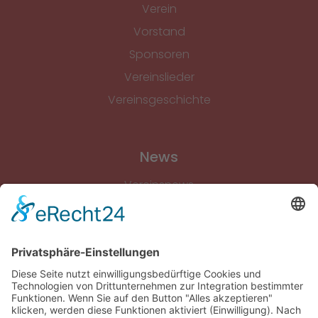
Verein
Vorstand
Sponsoren
Vereinslieder
Vereinsgeschichte
News
Vereinsnews
Fussball
Volleyball
Gymnastik & Aerobic
Tischtennis
Footvolley