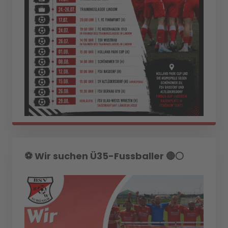
⚽️ Wir suchen Ü35-Fussballer 🔴⚪️