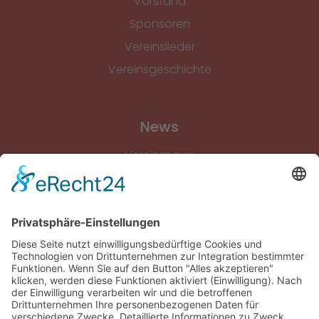
Vorstand
Sponsoren
Vereinslieder
Vereinsgeschichte
News
Vereinsnews
Fussball
Volleyball
Gymnastik & Aerobic
Tischtennis
Footvolley