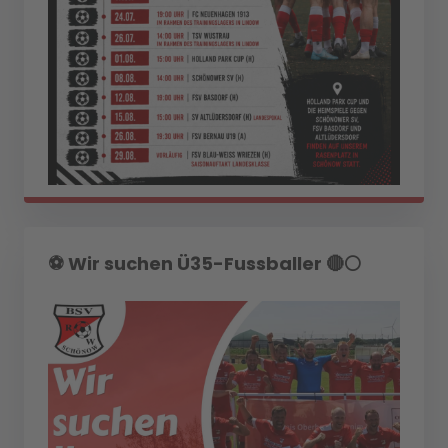
⚽️ Wir suchen Ü35-Fussballer 🔴⚪️