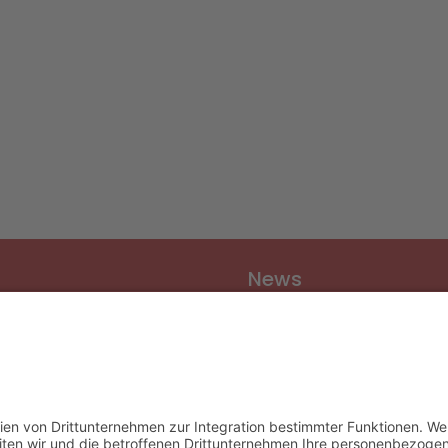
News
Vereinsnews
Fussball
Volleyball
er
Gymnastik & Aerobic
chichte
Tischtennis