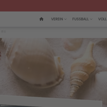
VEREIN
FUSSBALL
VOLL
 #4