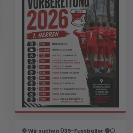
⚽️ Wir suchen Ü35-Fussballer 🔴⚪️