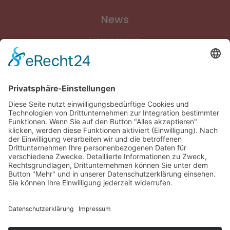
News
Vereinsnews
Fussball
Volleyball
Gymnastik & Aerobic
Tischtennis
Footvolley
Sonstiges
Download-Bereich
Gütesiegel Kinderschutz
Impressum