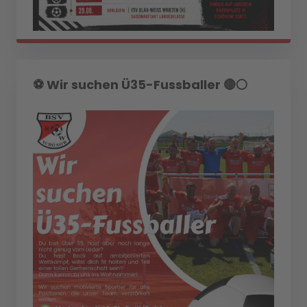
⚽️ Wir suchen Ü35-Fussballer 🔴⚪️