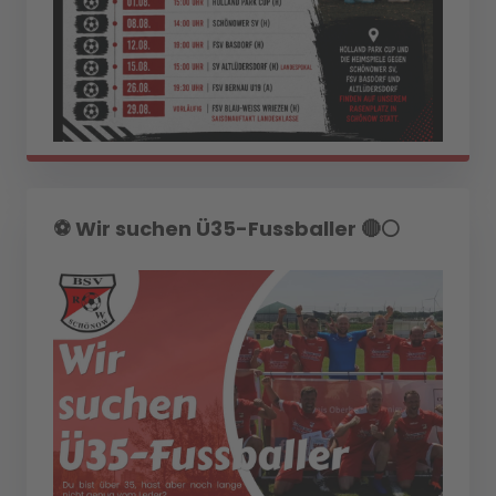
⚽️ Wir suchen Ü35-Fussballer 🔴⚪️