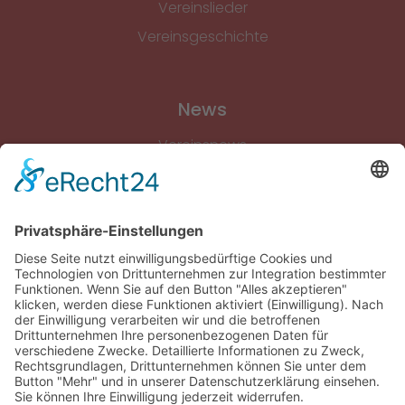
Vereinslieder
Vereinsgeschichte
News
Vereinsnews
Fussball
Volleyball
Gymnastik & Aerobic
Tischtennis
Footvolley
Sonstiges
Download-Bereich