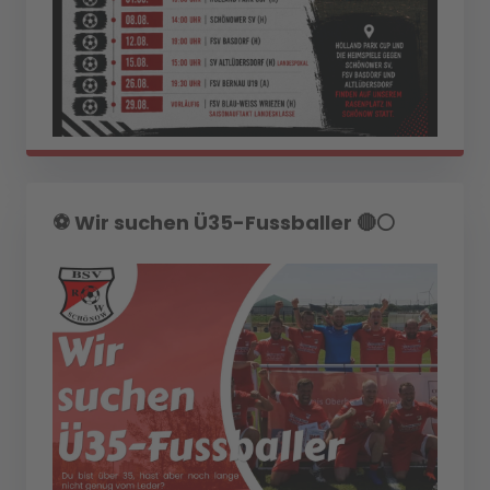
⚽️ Wir suchen Ü35-Fussballer 🔴⚪️