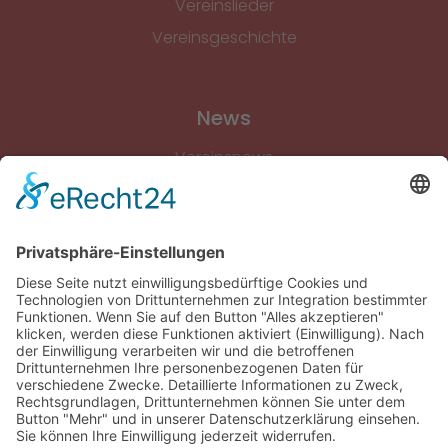
Vereinslieder
Vereinsgeschichte
News
Vereinsnews
Fussball
Volleyball
Gymnastik & Aerobic
Tischtennis
Footvolley
Sonstiges
Download-Bereich