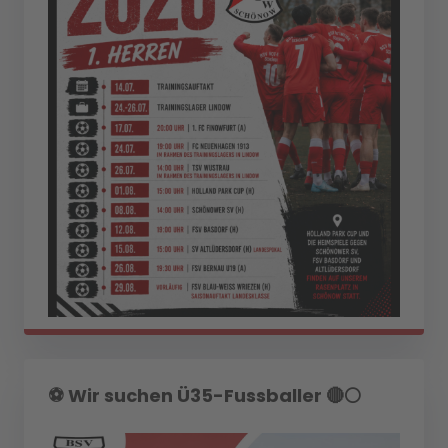
⚽️ Wir suchen Ü35-Fussballer 🔴⚪️