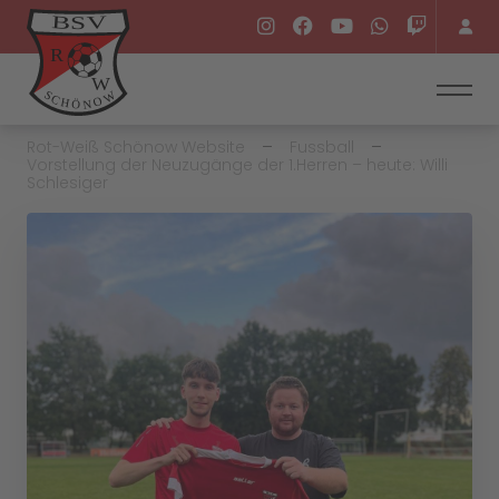
Rot-Weiß Schönow Website
Fussball
Vorstellung der Neuzugänge der 1.Herren – heute: Willi
Schlesiger