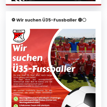
⚽️ Wir suchen Ü35-Fussballer 🔴⚪️