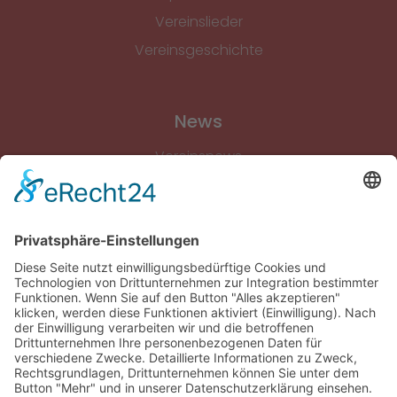
Vereinslieder
Vereinsgeschichte
News
Vereinsnews
Fussball
Volleyball
Gymnastik & Aerobic
Tischtennis
Footvolley
Sonstiges