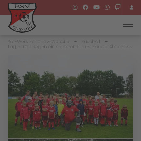
Rot-Weiß Schönow Website
Fussball
Tag 5 trotz Regen ein schöner Rocker Soccer Abschluss