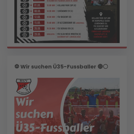
⚽️ Wir suchen Ü35-Fussballer 🔴⚪️