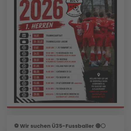
⚽️ Wir suchen Ü35-Fussballer 🔴⚪️