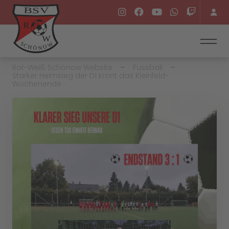
Rot-Weiß Schönow Website
Fussball
Starker Heimsieg der D1 krönt das Kleinfeld-
Wochenende