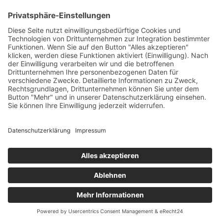
Volleyball
Gymnastik & Aerobic
Tischtennis
Footvolley
Sonstiges
Download-Bereich
Gütesiegel Kinderschutz
Impressum
Datenschutz
Copyright © 2026 by
Rot-Weiß Schönow Website
Designed with
by
revilodesign.de