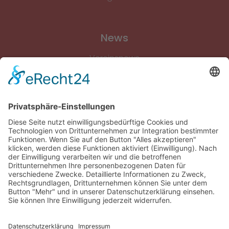
News
Vereinsnews
Fussball
Volleyball
Gymnastik & Aerobic
Tischtennis
Footvolley
Sonstiges
Download-Bereich
Gütesiegel Kinderschutz