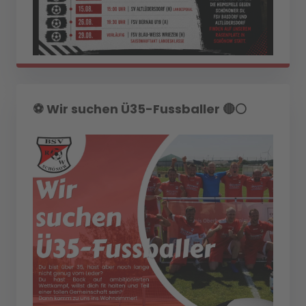
⚽️ Wir suchen Ü35-Fussballer 🔴⚪️