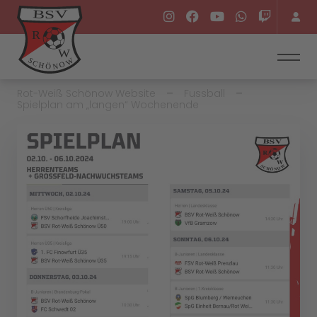
Rot-Weiß Schönow Website
Fussball
Spielplan am „langen“ Wochenende