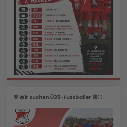
⚽️ Wir suchen Ü35-Fussballer 🔴⚪️