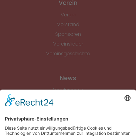
Verein
Verein
Vorstand
Sponsoren
Vereinslieder
Vereinsgeschichte
News
Vereinsnews
Fussball
Volleyball
Gymnastik & Aerobic
Tischtennis