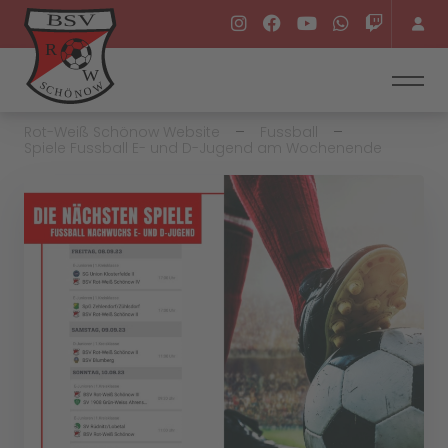
Rot-Weiß Schönow Website
Fussball
Spiele Fussball E- und D-Jugend am Wochenende