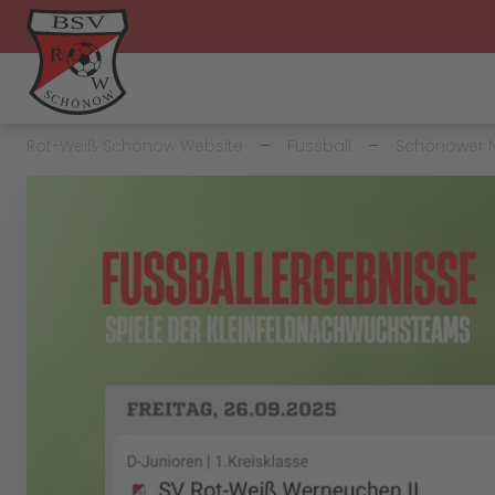
Rot-Weiß Schönow Website
Fussball
Schönower N