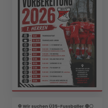
⚽️ Wir suchen Ü35-Fussballer 🔴⚪️