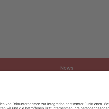
News
Vereinsnews
Fussball
Volleyball
er
Gymnastik & Aerobic
chichte
Tischtennis