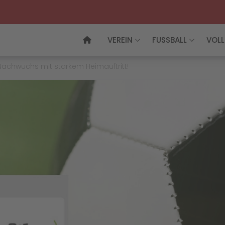
VEREIN
FUSSBALL
VOLL
achwuchs mit starkem Heimauftritt!