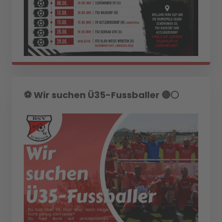
⚽️ Wir suchen Ü35-Fussballer 🔴⚪️