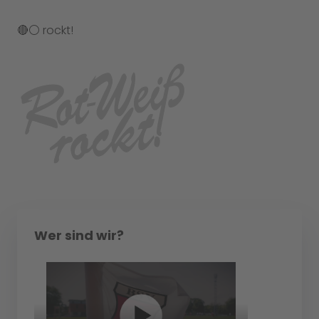
🔴⚪️ rockt!
Wer sind wir?