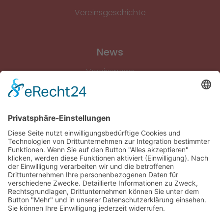
Vereinsgeschichte
News
Vereinsnews
Fussball
Volleyball
Gymnastik & Aerobic
Tischtennis
Footvolley
Sonstiges
Download-Bereich