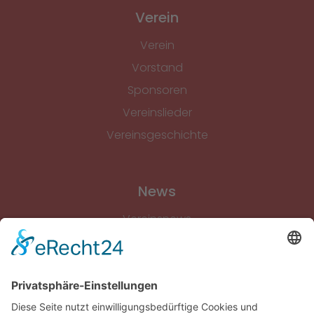
Verein
Verein
Vorstand
Sponsoren
Vereinslieder
Vereinsgeschichte
News
Vereinsnews
Fussball
Volleyball
Gymnastik & Aerobic
Tischtennis