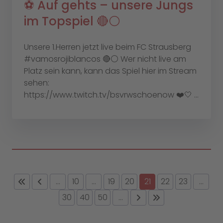
⚽️ Auf gehts – unsere Jungs
im Topspiel 🔴⚪️
Unsere 1.Herren jetzt live beim FC Strausberg
#vamosrojiblancos 🔴⚪️ Wer nicht live am
Platz sein kann, kann das Spiel hier im Stream
sehen:
https://www.twitch.tv/bsvrwschoenow ❤️🤍 ...
...
10
...
19
20
21
22
23
...
30
40
50
...