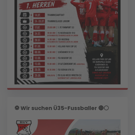
⚽️ Wir suchen Ü35-Fussballer 🔴⚪️