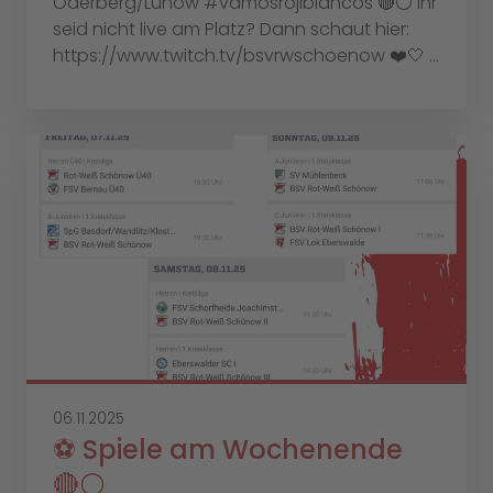
Oderberg/Lunow #vamosrojiblancos 🔴⚪️ Ihr
seid nicht live am Platz? Dann schaut hier:
https://www.twitch.tv/bsvrwschoenow ❤️🤍 ...
06.11.2025
⚽️ Spiele am Wochenende
🔴⚪️