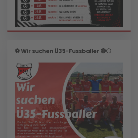
⚽️ Wir suchen Ü35-Fussballer 🔴⚪️