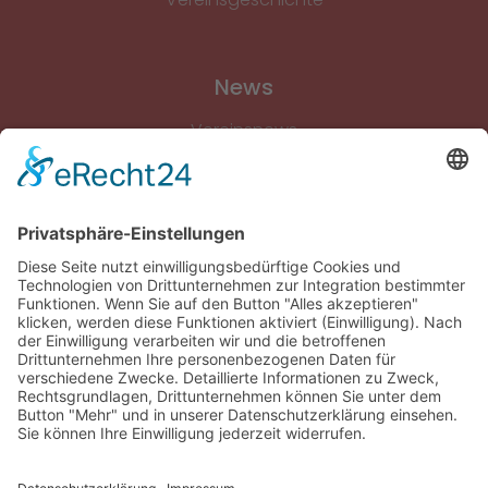
News
Vereinsnews
Fussball
Volleyball
Gymnastik & Aerobic
Tischtennis
Footvolley
Sonstiges
Download-Bereich
Gütesiegel Kinderschutz