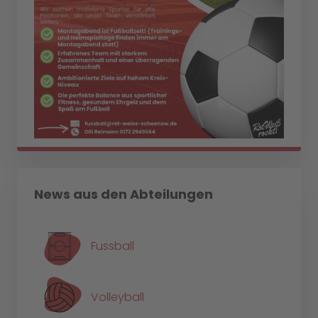
News aus den Abteilungen
Fussball
Volleyball