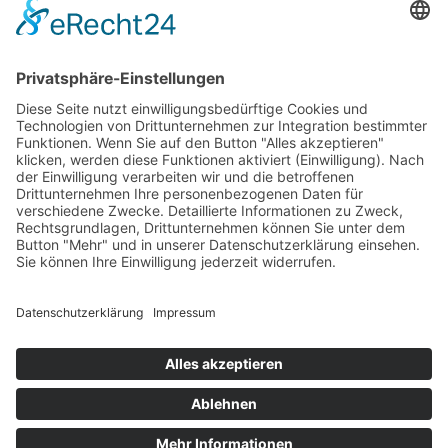
Fussball
Volleyball
Gymnastik & Aerobic
Tischtennis
Footvolley
Sonstiges
Download-Bereich
Gütesiegel Kinderschutz
Impressum
Datenschutz
Copyright © 2026 by
Rot-Weiß Schönow Website