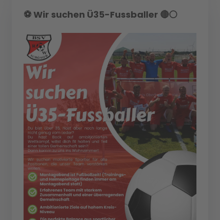
⚽️ Wir suchen Ü35-Fussballer 🔴⚪️