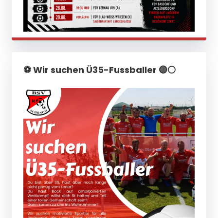
⚽️ Wir suchen Ü35-Fussballer 🔴⚪️