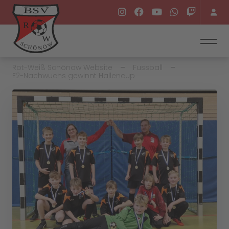
Rot-Weiß Schönow Website
Fussball
E2-Nachwuchs gewinnt Hallencup