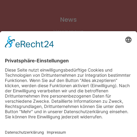
News
Vereinsnews
Fussball
Volleyball
Gymnastik & Aerobic
Tischtennis
Footvolley
Sonstiges
Download-Bereich
Gütesiegel Kinderschutz
Impressum