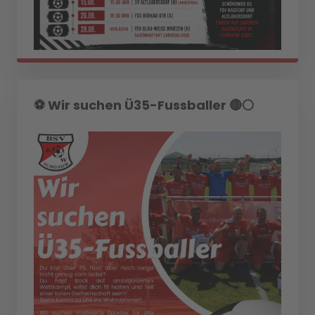
⚽️ Wir suchen Ü35-Fussballer 🔴⚪️