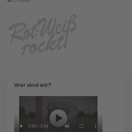
🔴⚪️ rockt!
Wer sind wir?