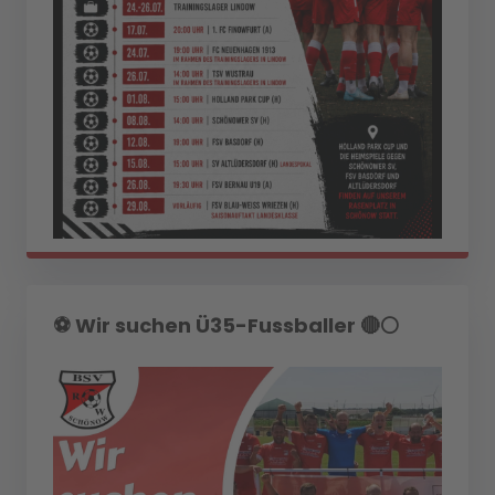
⚽️ Wir suchen Ü35-Fussballer 🔴⚪️