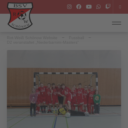
Rot-Weiß Schönow Website
Fussball
D2 veranstaltet „Niederbarnim-Masters“