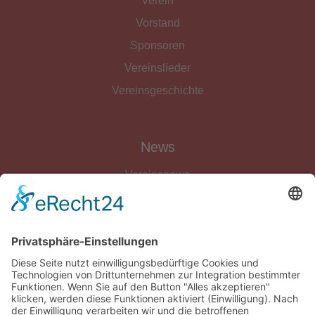
Verein
Vorstand
Sponsoren
Vereinslieder
Vereinsgeschichte
News
Vereinsnews
Fussball
Volleyball
Gymnastik & Aerobic
Tischtennis
Footvolley