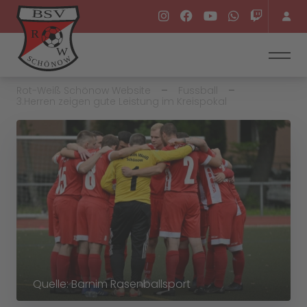
Rot-Weiß Schönow Website
Fussball
3.Herren zeigen gute Leistung im Kreispokal
Quelle: Barnim Rasenballsport