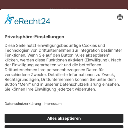
Vereinsnews
Fussball
Volleyball
Gymnastik & Aerobic
Tischtennis
Footvolley
Sonstiges
Download-Bereich
Gütesiegel Kinderschutz
Impressum
Datenschutz