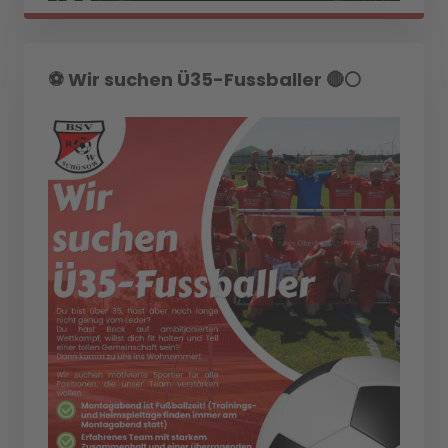
⚽️ Wir suchen Ü35-Fussballer 🔴⚪️