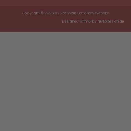
Copyright © 2026 by
Rot-Weiß Schönow Website
Designed with
by
revilodesign.de