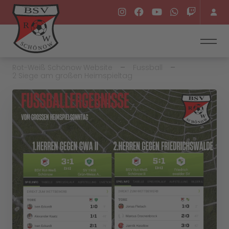
Rot-Weiß Schönow Website
Fussball
2 Siege am großen Heimspieltag