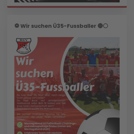
⚽️ Wir suchen Ü35-Fussballer 🔴⚪️