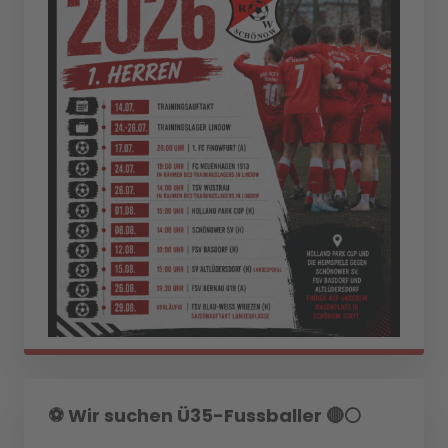
⚽️ Wir suchen Ü35-Fussballer 🔴⚪️