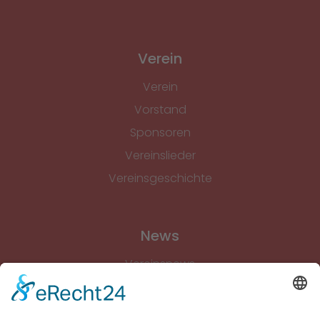
Verein
Verein
Vorstand
Sponsoren
Vereinslieder
Vereinsgeschichte
News
Vereinsnews
Fussball
Volleyball