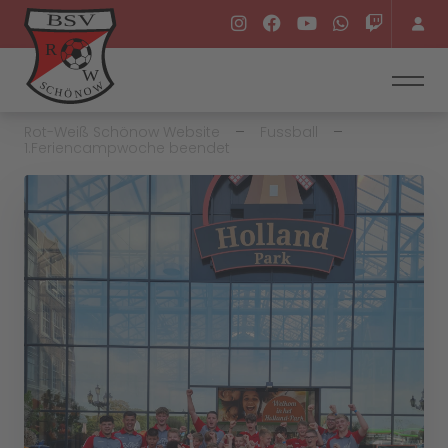
Rot-Weiß Schönow Website
Fussball
1.Feriencampwoche beendet