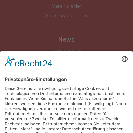
Vereinslieder
Vereinsgeschichte
News
Vereinsnews
Fussball
Volleyball
Gymnastik & Aerobic
Tischtennis
Footvolley
Sonstiges