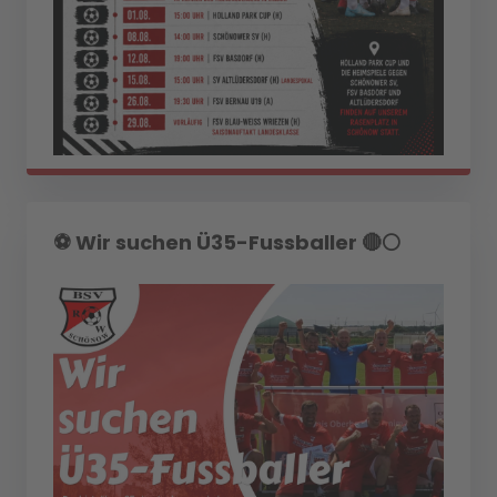
⚽️ Wir suchen Ü35-Fussballer 🔴⚪️