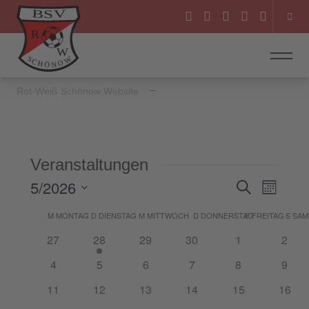
Rot-Weiß Schönow Website
Veranstaltungen
5/2026
Veranstal
Veranst
Suche
Monat
Ansicht
Suche
Datum
M
MONTAG
D
DIENSTAG
M
MITTWOCH
D
DONNERSTAG
F
FREITAG
S
SAM
Kalender
Navigat
wählen.
und
0
1
0
0
0
0
27
28
29
30
1
2
von
Ansichten
Veranstaltungen
Veranstaltung
Veranstaltungen
Veranstaltungen
Veranstaltung
Veran
Veranstaltungen
0
0
0
0
0
0
4
5
6
7
8
9
Navigatio
Veranstaltungen
Veranstaltungen
Veranstaltungen
Veranstaltungen
Veranstaltung
Veran
0
0
0
0
0
0
11
12
13
14
15
16
Veranstaltungen
Veranstaltungen
Veranstaltungen
Veranstaltungen
Veranstaltunge
Veran