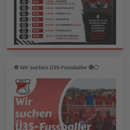
⚽️ Wir suchen Ü35-Fussballer 🔴⚪️