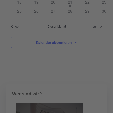
0
0
0
1
0
0
18
19
20
21
22
23
Veranstaltungen
Veranstaltungen
Veranstaltungen
Veranstaltung
Veranstaltunge
Veran
0
0
0
0
0
0
25
26
27
28
29
30
Veranstaltungen
Veranstaltungen
Veranstaltungen
Veranstaltungen
Veranstaltunge
Veran
Apr.
Dieser Monat
Juni
Kalender abonnieren
Wer sind wir?