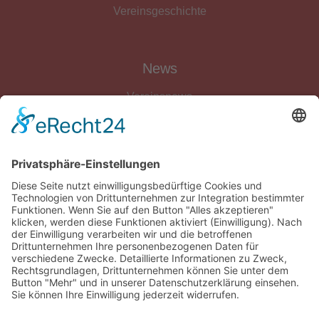
Vereinsgeschichte
News
Vereinsnews
Fussball
Volleyball
Gymnastik & Aerobic
Tischtennis
Footvolley
Sonstiges
Download-Bereich
Gütesiegel Kinderschutz