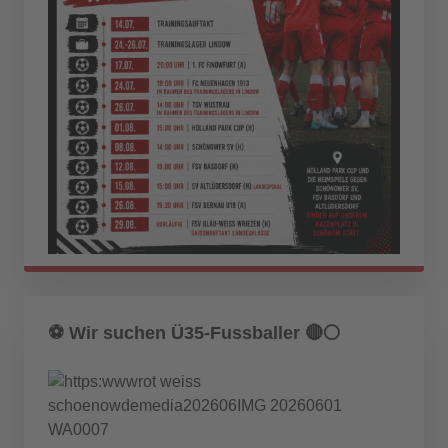
⚽️ Wir suchen Ü35-Fussballer 🔴⚪️