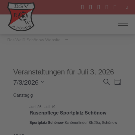
Rot-Weiß Schönow Website
Veranstaltungen für Juli 3, 2026
7/3/2026
Veranstal
Veranst
Suche
Tag
Ansicht
Suche
Datum
Ganztägig
Navigat
wählen.
und
Juni 26
-
Juli 19
Ansichten
Rasenpflege Sportplatz Schönow
Navigatio
Sportplatz Schönow
Schönerlinder Str.25a, Schönow