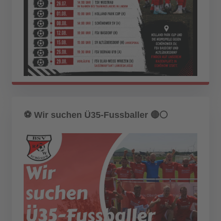
⚽️ Wir suchen Ü35-Fussballer 🔴⚪️