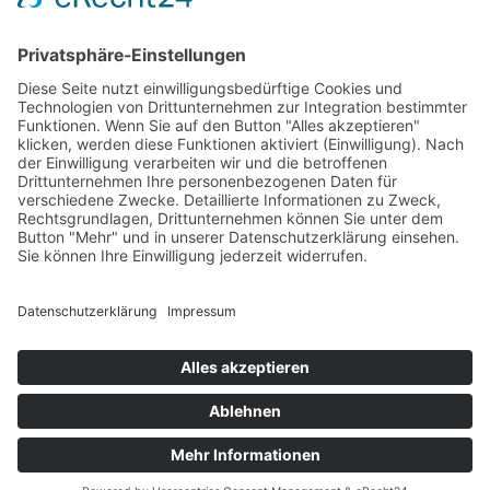
Volleyball
Gymnastik & Aerobic
Tischtennis
Footvolley
Sonstiges
Download-Bereich
Gütesiegel Kinderschutz
Impressum
Datenschutz
Copyright © 2026 by
Designed with
by
revilodesign.de