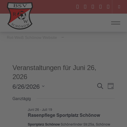
Rot-Weiß Schönow Website
Veranstaltungen für Juni 26,
2026
6/26/2026
Veranstal
Veranst
Suche
Tag
Ansicht
Suche
Datum
Ganztägig
Navigat
wählen.
und
Juni 26
-
Juli 19
Ansichten
Rasenpflege Sportplatz Schönow
Navigatio
Sportplatz Schönow
Schönerlinder Str.25a, Schönow