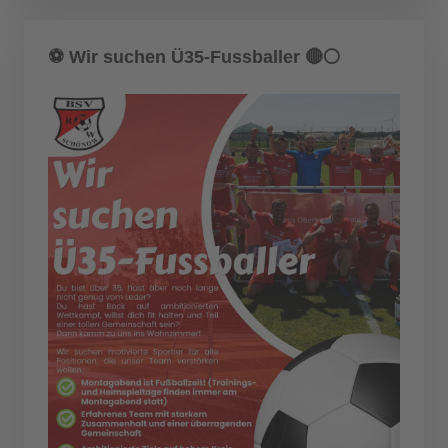
⚽️ Wir suchen Ü35-Fussballer 🔴⚪️