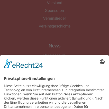
Vorstand
Sponsoren
Vereinslieder
Vereinsgeschichte
News
Vereinsnews
Fussball
Volleyball
Gymnastik & Aerobic
Tischtennis
Footvolley