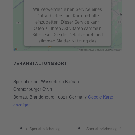
Wir verwenden einen Service eines
Drittanbieters, um Karteninhalte
einzubetten. Dieser Service kann
Daten zu Ihren Aktivitäten sammeln.
Bitte lesen Sie die Details durch und
stimmen Sie der Nutzung des
Service zu, um diese Karte
anzuzeigen.
VERANSTALTUNGSORT
Mehr Informationen
Sportplatz am Wasserturm Bernau
Akzeptieren
Oranienburger Str. 1
Bernau
,
Brandenburg
16321
Germany
Google Karte
powered by
Usercentrics Consent
anzeigen
Management Platform
&
eRecht24
Sportabzeichentag
Sportabzeichentag