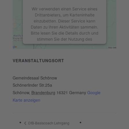
Wir verwenden einen Service eines
Drittanbieters, um Karteninhalte
einzubetten. Dieser Service kann
Daten zu Ihren Aktivitäten sammeln.
Bitte lesen Sie die Details durch und
stimmen Sie der Nutzung des
Service zu, um diese Karte
anzuzeigen.
VERANSTALTUNGSORT
Mehr Informationen
Gemeindesaal Schönow
Akzeptieren
Schönerlinder Str.25a
Schönow
,
Brandenburg
16321
Germany
Google
powered by
Usercentrics Consent
Karte anzeigen
Management Platform
&
eRecht24
DfB-Basiscoach Lehrgang