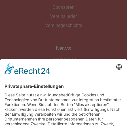
Sponsoren
Vereinslieder
Vereinsgeschichte
News
Vereinsnews
Fussball
Volleyball
Gymnastik & Aerobic
Tischtennis
Footvolley