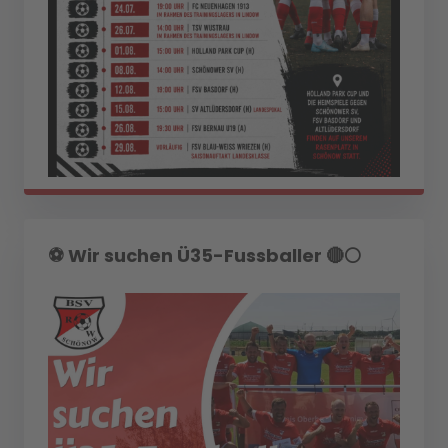
⚽️ Wir suchen Ü35-Fussballer 🔴⚪️