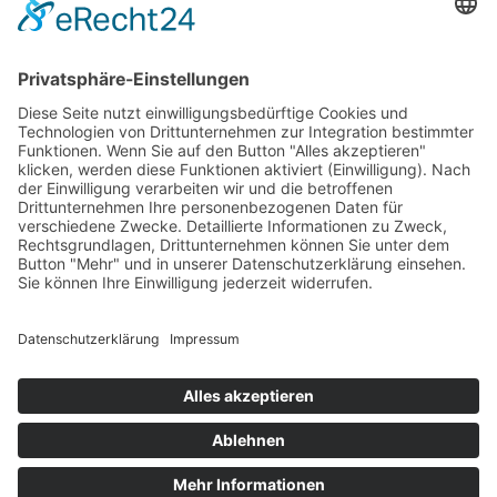
Fussball
Volleyball
Gymnastik & Aerobic
Tischtennis
Footvolley
Sonstiges
Download-Bereich
Gütesiegel Kinderschutz
Impressum
Datenschutz
Copyright © 2026 by
Rot-Weiß Schönow Website