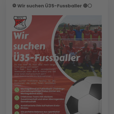
⚽️ Wir suchen Ü35-Fussballer 🔴⚪️