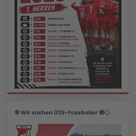
⚽️ Wir suchen Ü35-Fussballer 🔴⚪️