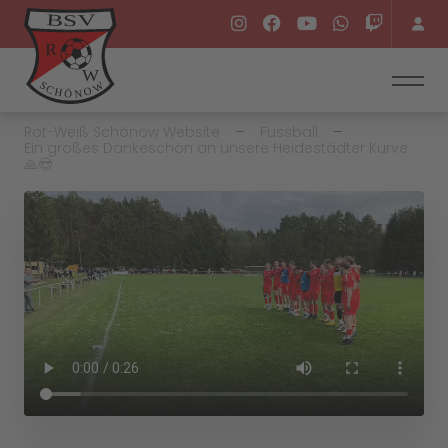
Rot-Weiß Schönow Website
Fussball
Ein großes Dankeschön an unsere Heidestädter Kurve
🙏😍