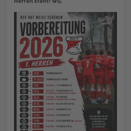
Herren steht! ⚽💪