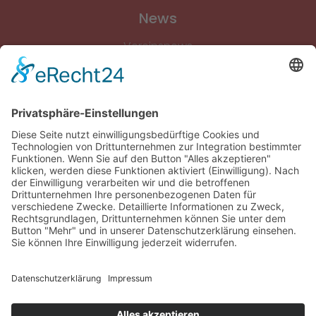
News
Vereinsnews
Fussball
Volleyball
Gymnastik & Aerobic
Tischtennis
Footvolley
Sonstiges
Download-Bereich
Gütesiegel Kinderschutz
Impressum
Datenschutz