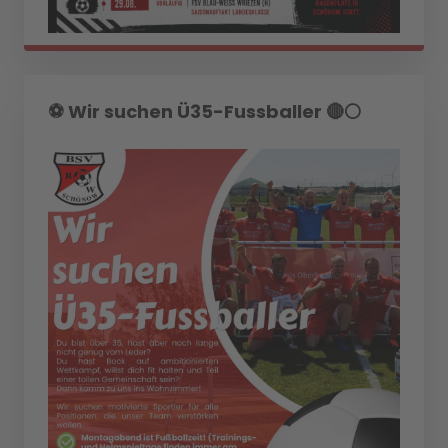
⚽️ Wir suchen Ü35-Fussballer 🔴⚪️