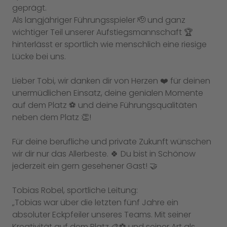
geprägt.
Als langjähriger Führungsspieler 🫡 und ganz
wichtiger Teil unserer Aufstiegsmannschaft 🏆
hinterlässt er sportlich wie menschlich eine riesige
Lücke bei uns.
Lieber Tobi, wir danken dir von Herzen ❤️ für deinen
unermüdlichen Einsatz, deine genialen Momente
auf dem Platz ⚽️ und deine Führungsqualitäten
neben dem Platz 👏!
Für deine berufliche und private Zukunft wünschen
wir dir nur das Allerbeste. 🍀 Du bist in Schönow
jederzeit ein gern gesehener Gast! 🤝
Tobias Robel, sportliche Leitung:
„Tobias war über die letzten fünf Jahre ein
absoluter Eckpfeiler unseres Teams. Mit seiner
Kreativität auf dem Platz 🎨⚽️ und seiner Art als