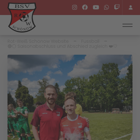
Rot-Weiß Schönow Website
Fussball
🔴⚪️ Saisonabschluss und Abschied zugleich ❤️🤍