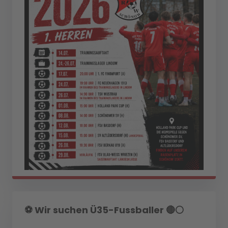
⚽️ Wir suchen Ü35-Fussballer 🔴⚪️