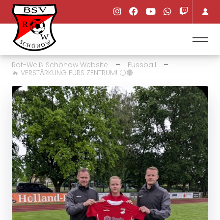
Rot-Weiß Schönow Website
Fussball
🔥 VERSTÄRKUNG FÜRS ZENTRUM! ⚪🔴