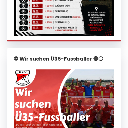
⚽️ Wir suchen Ü35-Fussballer 🔴⚪️