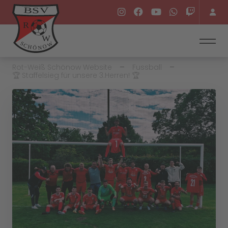
Rot-Weiß Schönow Website
Fussball
🏆 Staffelsieg für unsere 3.Herren! 🏆