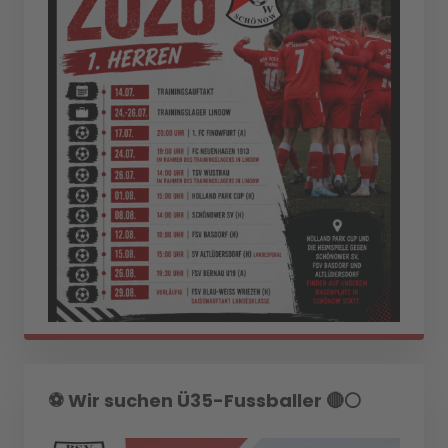
⚽️ Wir suchen Ü35-Fussballer 🔴⚪️