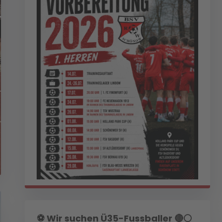
⚽️ Wir suchen Ü35-Fussballer 🔴⚪️