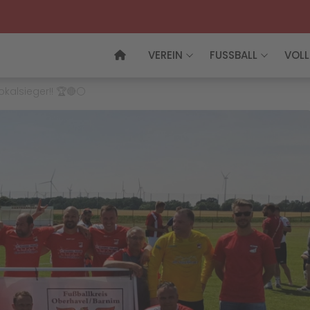
VEREIN
FUSSBALL
VOLL
okalsieger!! 🏆🔴⚪️