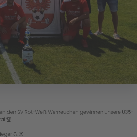
egen den SV Rot-Weiß Werneuchen gewinnen unsere Ü35-
al 🏆
ieger 💪👏