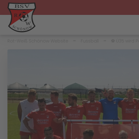
Rot-Weiß Schönow Website
Fussball
⚽️ Ü35 wird P