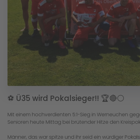
⚽️ Ü35 wird Pokalsieger!! 🏆🔴⚪️
Mit einem hochverdienten 5:1-Sieg in Werneuchen g
Senioren heute Mittag bei brütender Hitze den Kreispok
Männer, das war spitze und ihr seid ein würdiger Pokals