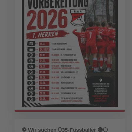
n
⚽️ Wir suchen Ü35-Fussballer 🔴⚪️