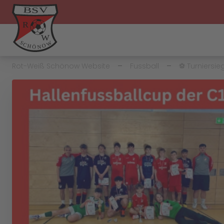
Rot-Weiß Schönow Website
Fussball
⚽️ Turniersi