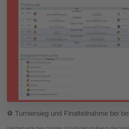
⚽️ Turniersieg und Finalteilnahme bei b
Gestern war den ganzen Tag Budenzauber in der Spor