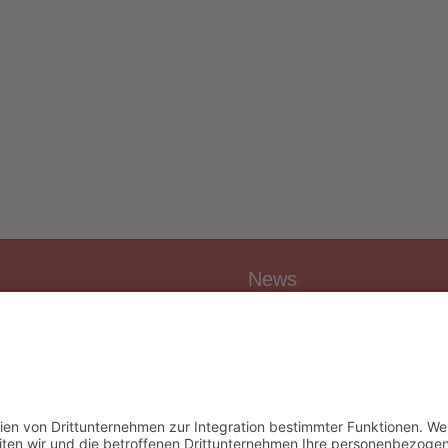
News
Vereinsnews
Fussball
Volleyball
er
Gymnastik & Aerobic
chichte
Tischtennis