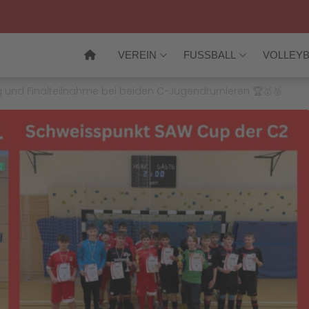
VEREIN
FUSSBALL
VOLLEYB
eg und Finalteilnahme bei beiden C-Jugendturnieren 🏆🥇🥈