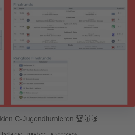
eiden C-Jugendturnieren 🏆🥇🥈
thalle der Grundschule Schönow.