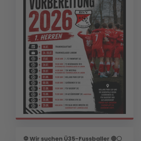
⚽️ Wir suchen Ü35-Fussballer 🔴⚪️