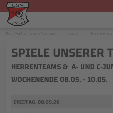
Rot-Weiß Schönow Website
Fussball
⚽️ Spiele u