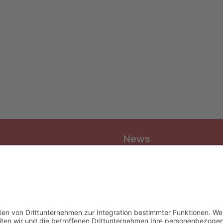
News
Vereinsnews
Fussball
Volleyball
er
Gymnastik & Aerobic
chichte
Tischtennis