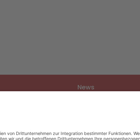
News
Vereinsnews
Fussball
Volleyball
er
Gymnastik & Aerobic
chichte
Tischtennis