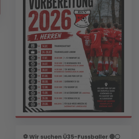
⚽️ Wir suchen Ü35-Fussballer 🔴⚪️