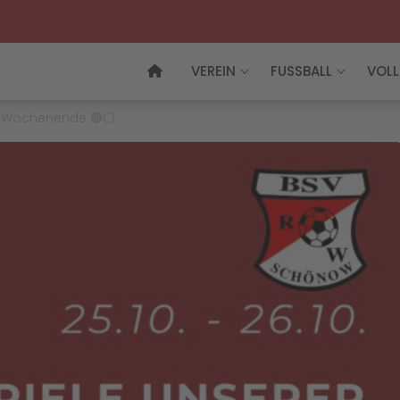
VEREIN
FUSSBALL
VOLL
m Wochenende 🔴⚪️