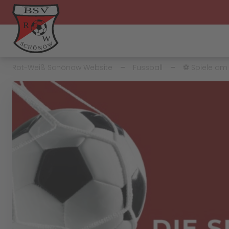
Rot-Weiß Schönow Website
Fussball
⚽️ Spiele a