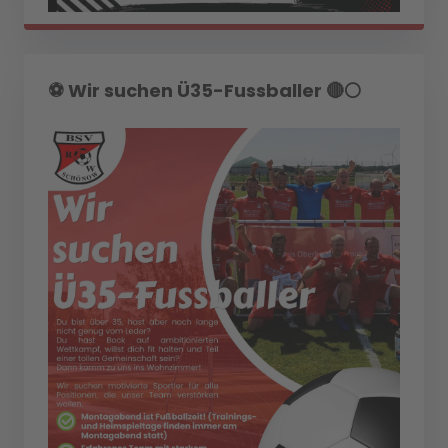
⚽️ Wir suchen Ü35-Fussballer 🔴⚪️