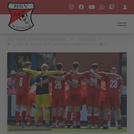
Rot-Weiß Schönow Website
Fussball
⚽️ Spektakuläres 4:4 zum Saisonabschluss 🔴⚪️