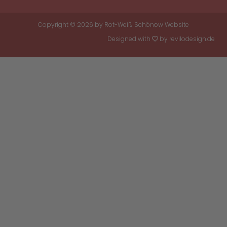
Copyright © 2026 by
Rot-Weiß Schönow Website
Designed with
by
revilodesign.de